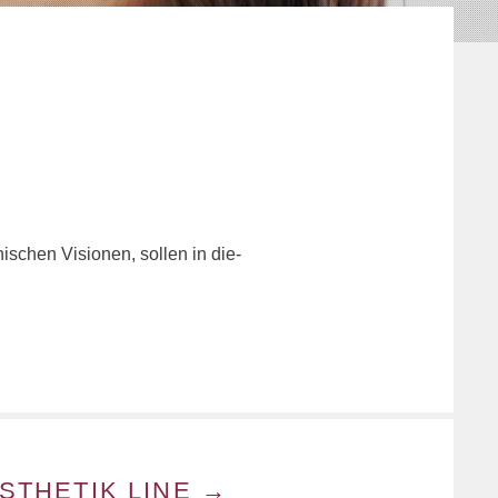
ni­schen Vi­sio­nen, sol­len in die­
STHETIK LINE