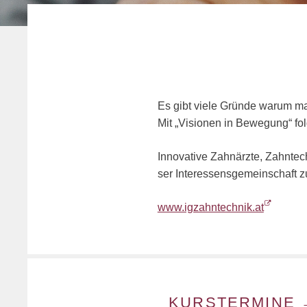
Es gibt viele Grün­de warum man 
Mit „Vi­sio­nen in Be­we­gung“ f
In­no­va­ti­ve Zahn­ärz­te, Zahn­tec
ser In­ter­es­sens­ge­mein­schaft 
www.​igz​ahnt​echn​ik.​at
KURSTERMINE