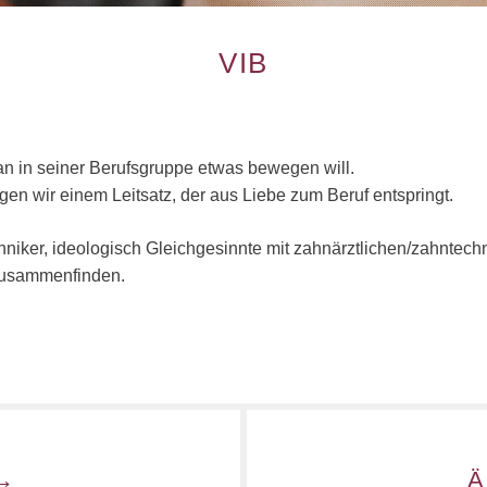
VIB
in sei­ner Be­rufs­grup­pe etwas be­we­gen will.
ol­gen wir einem Leit­satz, der aus Liebe zum Beruf ent­springt.
h­ni­ker, ideo­lo­gisch Gleich­ge­sinn­te mit zahn­ärzt­li­chen/zahn­tech­
zu­sam­men­fin­den.
Ä